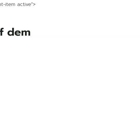
nt-item active">
me
Ferienanlage
Hofcafé
Pferd
uf dem